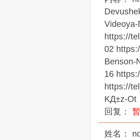
Devushek-
Videoya-Г
https://
02 https
Benson-N
16 https:
https://t
KД±z-Ot
回复：
姓名：
n