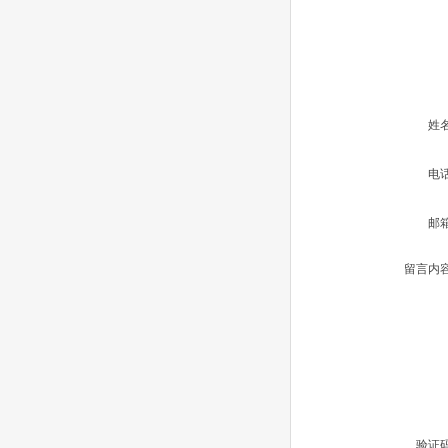
姓
电
邮
留言内
验证