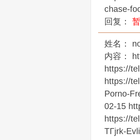
chase-foo
回复：
姓名：
n
内容：
ht
https://t
https://t
Porno-Fr
02-15 htt
https://t
TГјrk-Evl