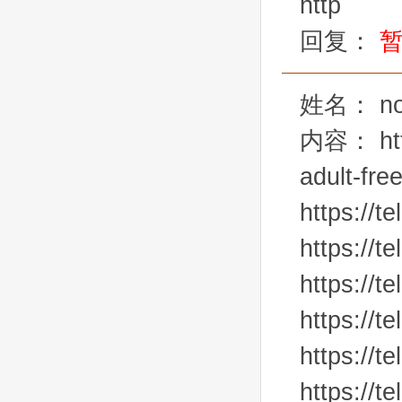
http
回复：
姓名：
n
内容：
ht
adult-fre
https://
https://
https://
https://t
https://t
https://t